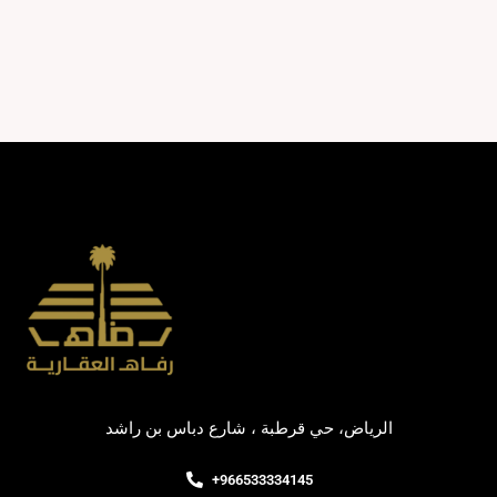
الرياض، حي قرطبة ، شارع دباس بن راشد
+966533334145