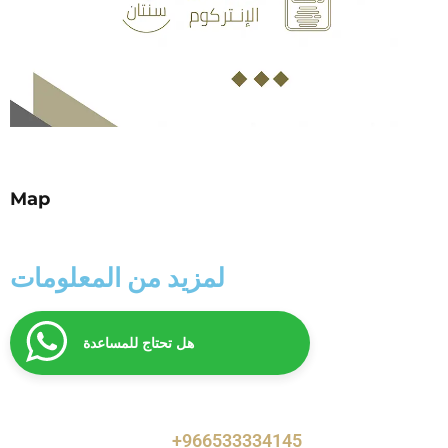
Map
لمزيد من المعلومات
هل تحتاج للمساعدة
+966533334145