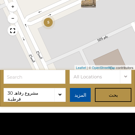
+
−
5
Leaflet
|
©
OpenStreetMap
contributors
All Locations
مشروع رفاهـ 30
بحث
المزيد
قرطبـة